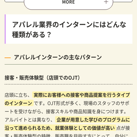
デメリット
インターンで見落とされがちな“販売職”の魅力
アパレル業界のインターンにはどんな
とは？
種類がある？
「ただ売るだけじゃない」接客の価値
コーデ提案力、会話力、観察力などの成長
アパレルインターンの主なパターン
“寄り添う力”が身につく仕事
アパレル販売職の中でも“オーダースーツ”とい
う選択肢
接客・販売体験型（店頭でのOJT）
一人ひとりに合ったスーツを提案する“特別な販売”
店頭に立ち、
実際にお客様への接客や商品提案を行うタイプ
高価格帯なのに、自分と同世代のお客様も多い理由
のインターン
です。OJT形式が多く、現場のスタッフのサポ
コンサルに近い接客ができる楽しさ
ートを受けながら、接客スキルや商品知識を身につけます。
店舗によっては新卒・若手も主力として活躍中
アルバイトとは異なり、
企業が用意した学びのプログラムに
接客力・提案力を本気で伸ばせる職場
沿って進められるため、就業体験としての価値が高い
点が接
オーダースーツSADAのインターンで、 「特別
客・販売体験型の特徴。販売職を目指す方にとって、自分に