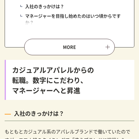
入社のきっかけは？
マネージャーを目指し始めたのはいつ頃からです
か？
「怒らず、叱る」。それがマネージャーとして
のこだわり
マネージャーの仕事内容は？
マネージャーとして意識していることは？
カジュアルアパレルからの
スーツ業界には、男性が長く活躍できるフィー
転職。数字にこだわり、
ルドがある
マネージャーへと昇進
アパレル業界で、男性が活躍しやすいと感じる部分
は？
キャリアについての不安はありましたか？
入社のきっかけは？
「言われた通りに」ではなく、プロとしての提
案が重要
もともとカジュアル系のアパレルブランドで働いていたので
忘れられないお客様とのエピソードは？