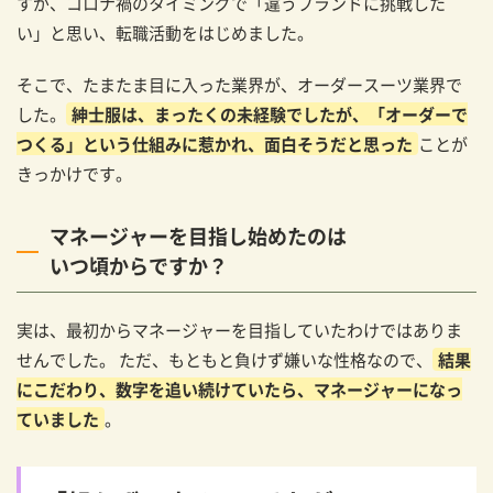
すが、コロナ禍のタイミングで「違うブランドに挑戦した
失敗から学んだ経験は？
い」と思い、転職活動をはじめました。
これまでの経験が、全て武器になる
そこで、たまたま目に入った業界が、オーダースーツ業界で
今後の目標は？
した。
紳士服は、まったくの未経験でしたが、「オーダーで
アパレル業界を目指す方へのメッセージ
つくる」という仕組みに惹かれ、面白そうだと思った
ことが
きっかけです。
Tさんの仕事現場に密着！オーダースーツ販売員
の仕事内容とは
マネージャーを目指し始めたのは
オーダースーツSADAで働く、販売員のインタビ
いつ頃からですか？
ュー特集
実は、最初からマネージャーを目指していたわけではありま
せんでした。 ただ、もともと負けず嫌いな性格なので、
結果
にこだわり、数字を追い続けていたら、マネージャーになっ
ていました
。