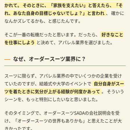
かれて。 そのときに、「家族を支えたい」と答えたら、「そ
アパレル業界を目指す方へのメッセージ
れ、あなた自身の目標じゃないでしょ？」と言われ
、 確かに
オーダースーツSADAで働く、販売員のインタビ
なんかズレてるかも、と感じたんです。
ュー特集
そこが一番の転機だったと思います。だったら、
好きなこと
を仕事にしよう
と決めて、アパレル業界を選びました。
なぜ、オーダースーツ業界に？
スーツに限らず、アパレル業界の中でいくつかの企業を受け
ていたのですが、結婚式や大学のイベントで
自分自身がスー
ツを着たときに気分が上がる経験が何度かあって
。 そういう
シーンを、もっと特別にしたいなと思いました。
そのタイミングで、オーダースーツSADAの会社説明会を受
け、「オーダースーツの世界もありかも」と思えたことが大
きかったです。