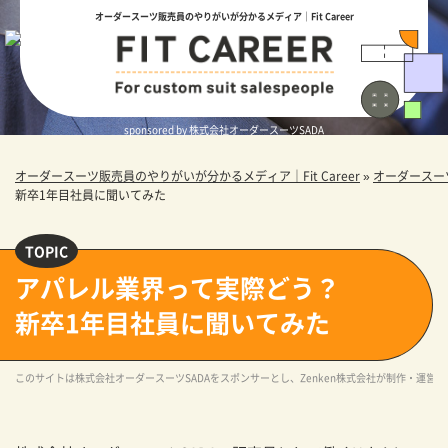
オーダースーツ販売員のやりがいが分かるメディア｜Fit Career
sponsored by 株式会社オーダースーツSADA
オーダースーツ販売員のやりがいが分かるメディア｜Fit Career
»
オーダースー
新卒1年目社員に聞いてみた
アパレル業界って実際どう？
新卒1年目社員に聞いてみた
このサイトは株式会社オーダースーツSADAをスポンサーとし、Zenken株式会社が制作・運営