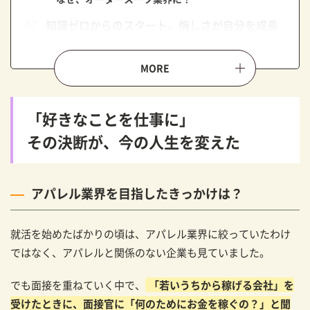
知識ゼロからのスタート。悔しさが自分を成長
させた
入社後の流れは？
入社してから、一番苦労したことは？
お客様の「想い」を聞き出す、ヒアリングを大
「好きなことを仕事に」
切にしている
その決断が、今の人生を変えた
接客をするうえでのこだわりは？
そのヒアリングスタイルは、どのように身につけた
のですか？
アパレル業界を目指したきっかけは？
初めての1着がくれた、自信とやりがい
就活を始めたばかりの頃は、アパレル業界に絞っていたわけ
特に印象に残っているお客様とのエピソードは？
ではなく、アパレルと関係のない企業も見ていました。
日々、成長するために意識していることは？
目指すは、縁の下の力持ち
でも面接を重ねていく中で、
「若いうちから稼げる会社」を
受けたときに、面接官に「何のためにお金を稼ぐの？」と聞
今後の目標は？